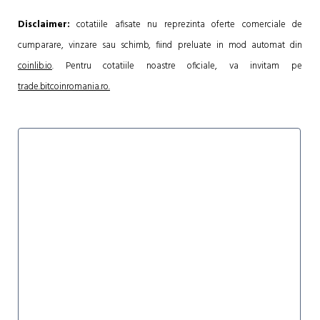
Disclaimer:
cotatiile afisate nu reprezinta oferte comerciale de
cumparare, vinzare sau schimb, fiind preluate in mod automat din
coinlib.io
. Pentru cotatiile noastre oficiale, va invitam pe
trade.bitcoinromania.ro.