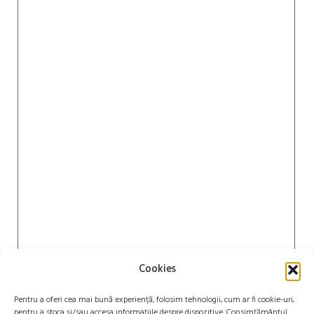
Cookies
Pentru a oferi cea mai bună experiență, folosim tehnologii, cum ar fi cookie-uri,
pentru a stoca și/sau accesa informațiile despre dispozitive. Consimțământul