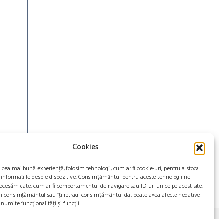
Cookies
powered by
Coinlib
i cea mai bună experiență, folosim tehnologii, cum ar fi cookie-uri, pentru a stoca
 informațiile despre dispozitive. Consimțământul pentru aceste tehnologii ne
ocesăm date, cum ar fi comportamentul de navigare sau ID-uri unice pe acest site.
ai consimțământul sau îți retragi consimțământul dat poate avea afecte negative
numite funcționalități și funcții.