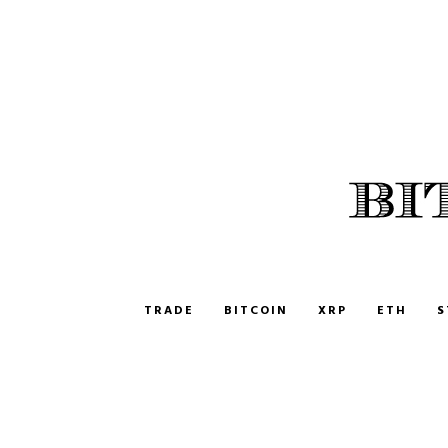
CHARTS | BITCOIN ROMANIA
BITCOIN ROMANIA
TRADE
BITCOIN
XRP
ETH
S