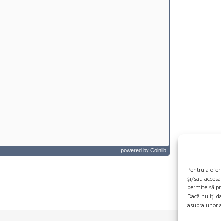
powered by
Coinlib
Pentru a ofer
și/sau accesa
permite să pr
Dacă nu îți d
asupra unor a